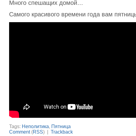
Много спешащих домой…
Самого красивого времени года вам пятниц
Tags:
Неполитика
,
Пятница
Comment
(
RSS
) |
Trackback