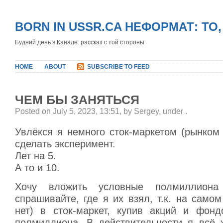
BORN IN USSR.CA НЕФОРМАТ: ТО
Будний день в Канаде: рассказ с той стороны
HOME
ABOUT
SUBSCRIBE TO FEED
ЧЕМ БЫ ЗАНЯТЬСЯ
Posted on July 5, 2023, 13:51, by Sergey, under
.
Увлёкся я немного сток-маркетом (рынком
сделать эксперимент.
Лет на 5.
А то и 10.
Хочу вложить условные полмиллиона
спрашивайте, где я их взял, т.к. на само
нет) в сток-маркет, купив акций и фон
полмиллиона. В действительности я всё