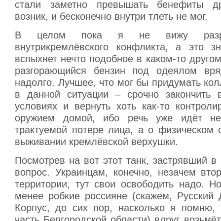
стали заметно превышать бенефиты др
возник, и бесконечно внутри тлеть не мог.
В целом пока я не вижу разре
внутрикремлёвского конфликта, а это зн
вспыхнет нечто подобное в каком-то другом
разгорающийся бензин под одеялом вря
надолго. Лучшее, что мог бы придумать ко
в данной ситуации – срочно закончить 
условиях и вернуть хоть как-то контрол
оружием домой, ибо речь уже идёт не
трактуемой потере лица, а о физическом 
выживании кремлёвской верхушки.
Посмотрев на вот этот танк, застрявший в 
вопрос. Украинцам, конечно, незачем вто
территории, тут свои освободить надо. Н
менее робкие россияне (скажем, Русский 
Корпус, до сих пор, насколько я помню,
часть Белгородской области) вдруг возьмёт