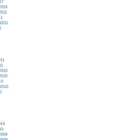
17
2016
2011
11
 2011
1
011
11
2010
2010
10
 2010
0
0
010
10
2009
2009