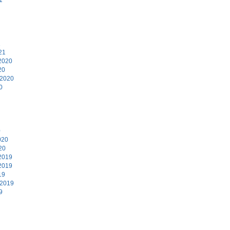
1
21
2020
20
 2020
0
0
020
20
2019
2019
19
 2019
9