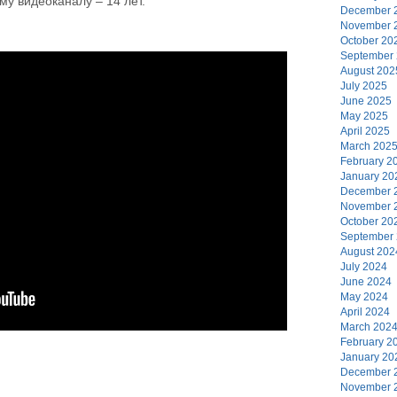
му видеоканалу – 14 лет.
December 
November 
October 20
September
August 202
July 2025
June 2025
May 2025
April 2025
March 202
February 2
January 20
December 
November 
October 20
September
August 202
July 2024
June 2024
May 2024
April 2024
March 202
February 2
January 20
December 
November 