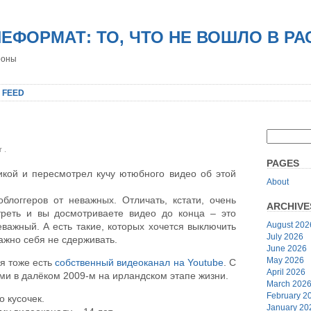
НЕФОРМАТ: ТО, ЧТО НЕ ВОШЛО В Р
роны
 FEED
er
.
PAGES
Рикой и пересмотрел кучу ютюбного видео об этой
About
блоггеров от неважных. Отличать, кстати, очень
ARCHIVE
треть и вы досмотриваете видео до конца – это
August 202
важный. А есть такие, которых хочется выключить
July 2026
важно себя не сдерживать.
June 2026
May 2026
я тоже есть
собственный видеоканал на Youtube
. С
April 2026
ми в далёком 2009-м на ирландском этапе жизни.
March 202
February 2
 кусочек.
January 20