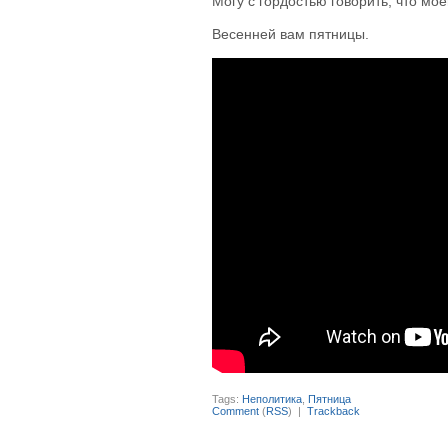
Могу с гордостью говорить, что мое
Весенней вам пятницы.
Tags:
Неполитика
,
Пятница
Comment
(
RSS
) |
Trackback