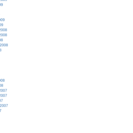
09
9
009
09
2008
2008
08
 2008
8
8
008
08
2007
2007
07
 2007
7