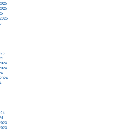
2025
2025
25
 2025
5
5
025
25
2024
2024
24
 2024
4
4
024
24
2023
2023