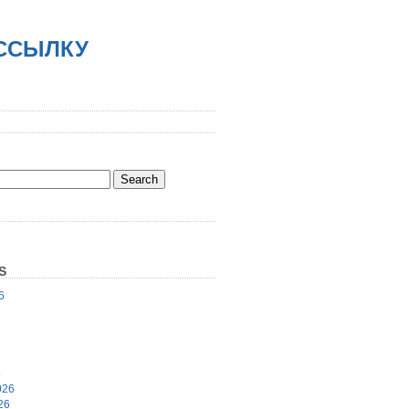
АССЫЛКУ
S
6
6
026
26