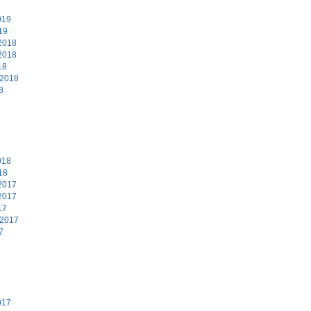
9
019
19
2018
2018
18
 2018
8
8
018
18
2017
2017
17
 2017
7
7
017