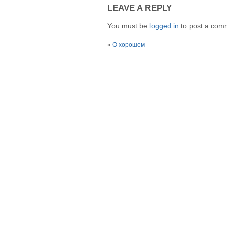
LEAVE A REPLY
You must be
logged in
to post a com
«
О хорошем