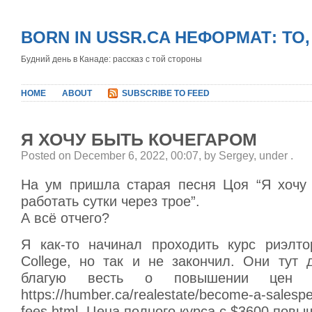
BORN IN USSR.CA НЕФОРМАТ: ТО
Будний день в Канаде: рассказ с той стороны
HOME
ABOUT
SUBSCRIBE TO FEED
Я ХОЧУ БЫТЬ КОЧЕГАРОМ
Posted on December 6, 2022, 00:07, by Sergey, under
.
На ум пришла старая песня Цоя “Я хочу 
работать сутки через трое”.
А всё отчего?
Я как-то начинал проходить курс риэлт
College, но так и не закончил. Они тут 
благую весть о повышении цен 
https://humber.ca/realestate/become-a-salesp
fees.html. Цена полного курса с $3600 повы