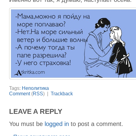
Tags:
Неполитика
Comment
(
RSS
) |
Trackback
LEAVE A REPLY
You must be
logged in
to post a comment.