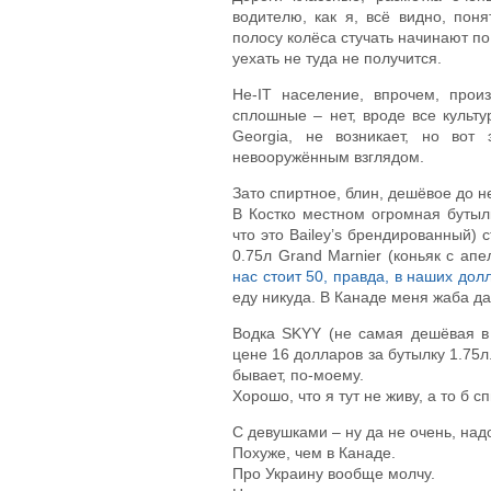
водителю, как я, всё видно, пон
полосу колёса стучать начинают по 
уехать не туда не получится.
Не-IT население, впрочем, произ
сплошные – нет, вроде все культур
Georgia, не возникает, но вот
невооружённым взглядом.
Зато спиртное, блин, дешёвое до 
В Костко местном огромная бутылк
что это Bailey’s брендированный) с
0.75л Grand Marnier (коньяк с ап
нас стоит 50, правда, в наших дол
еду никуда. В Канаде меня жаба да
Водка SKYY (не самая дешёвая в 
цене 16 долларов за бутылку 1.75л
бывает, по-моему.
Хорошо, что я тут не живу, а то б с
С девушками – ну да не очень, над
Похуже, чем в Канаде.
Про Украину вообще молчу.