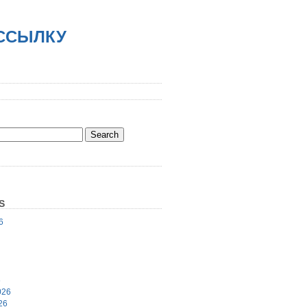
АССЫЛКУ
S
6
6
026
26