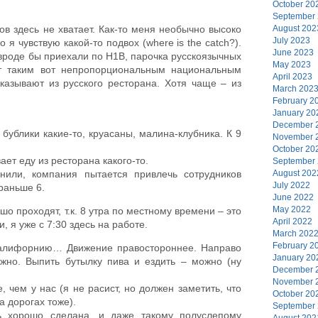
October 20
September
August 202
в здесь не хватает. Как-то меня необычно высоко
July 2023
о я чувствую какой-то подвох (where is the catch?).
June 2023
вроде бы приехали по H1B, парочка русскоязычных
May 2023
ают таким вот непропорциональным национальным
April 2023
аказывают из русского ресторана. Хотя чаще – из
March 202
February 2
January 20
December 
 бублики какие-то, круасаны, малина-клубника. К 9
November 
October 20
ает еду из ресторана какого-то.
September
August 202
нили, компания пытается привлечь сотрудников
July 2022
раньше 6.
June 2022
May 2022
о проходят, т.к. 8 утра по местному времени – это
April 2022
, я уже с 7:30 здесь на работе.
March 202
February 2
Калифорнию… Движение правостороннее. Направо
January 20
жно. Выпить бутылку пива и ездить – можно (ну
December 
November 
, чем у нас (я не расист, но должен заметить, что
October 20
а дорогах тоже).
September
нь хорошо сделана, и даже такому полуслепому
August 202