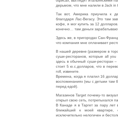
офисах, выглядят итальянскими п
дерьмом, что мне налили в Jack in
Так вот, Америка приучила к д
благодаря Лас-Вегасу. Это там зав
кофе, я мог купить за 12 долларов
конечно… там деньги зарабатывают
Здесь же, в пригородах Сан-Франци
что компания мне оплачивает ресто
В нашей деревне (размером в тор
суши-ресторанов, которые all yo
здесь в обычный суши-ресторан – 
стоит 5 ю.с.долларов, что в пере
roll, извините.
Времена, когда я платил 16 долларо
воспоминаниях (мы с детьми там б
перед едой).
Магазинов Target почему-то визуа
открыл свою сеть, потрепыхался пар
В Канаде я в Таргет за пару лет
ближайший к моей квартире, 
исключительно нелогичен и бестолк