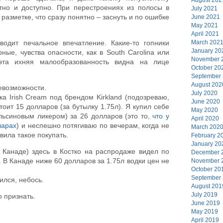
ятно и доступно. При перестроениях из полосы в
July 2021
разметке, что сразу понятно – заснуть и по ошибке
June 2021
May 2021
April 2021
March 202
водит печальное впечатление. Какие-то гопники
January 20
ные, чувства опасности, как в South Carolina или
November 
 эта ихняя малообразованность видна на лице
October 20
September
August 202
невозможности.
July 2020
а Irish Cream под брендом Kirkland (подозреваю,
June 2020
тоит 15 долларов (за бутылку 1.75л). Я купил себе
May 2020
ельсиновым ликером) за 26 долларов (это то,
что у
April 2020
ларах
) и неспешно потягиваю по вечерам, когда не
March 202
вила такое покупать.
February 2
January 20
Канаде) здесь в Костко на распродаже видел по
December 
. В Канаде ниже 60 долларов за 1.75л водки цен не
November 
October 20
September
пился, небось.
August 201
July 2019
о признать.
June 2019
May 2019
April 2019