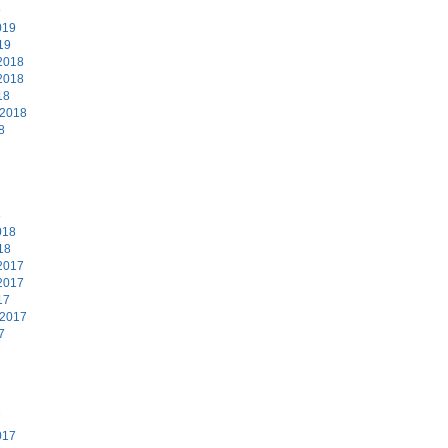
9
019
19
2018
2018
18
 2018
8
8
018
18
2017
2017
17
 2017
7
7
017