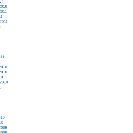
17
2016
2011
11
 2011
1
011
11
2010
2010
10
 2010
0
0
010
10
2009
2009