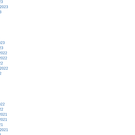
23
 2023
3
3
023
23
2022
2022
22
 2022
2
2
022
22
2021
2021
21
 2021
1