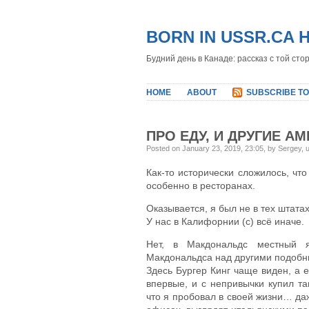
BORN IN USSR.CA 
Будний день в Канаде: рассказ с той сто
HOME
ABOUT
SUBSCRIBE TO
ПРО ЕДУ, И ДРУГИЕ А
Posted on January 23, 2019, 23:05, by Sergey,
Как-то исторически сложилось, чт
особенно в ресторанах.
Оказывается, я был не в тех штатах
У нас в Калифорнии (с) всё иначе.
Нет, в Макдональдс местный 
Макдональдса над другими подобным
Здесь Бургер Кинг чаще виден, а е
впервые, и с непривычки купил т
что я пробовал в своей жизни… да