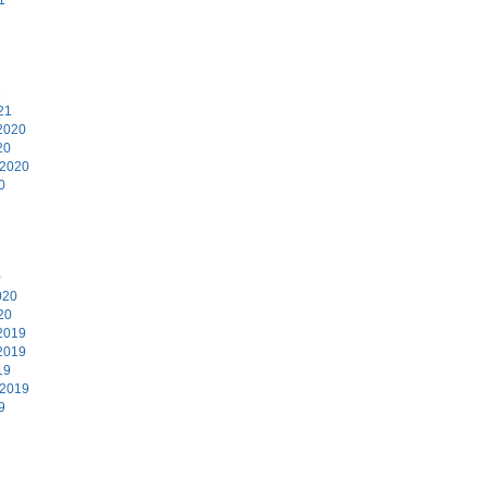
1
21
2020
20
 2020
0
0
020
20
2019
2019
19
 2019
9