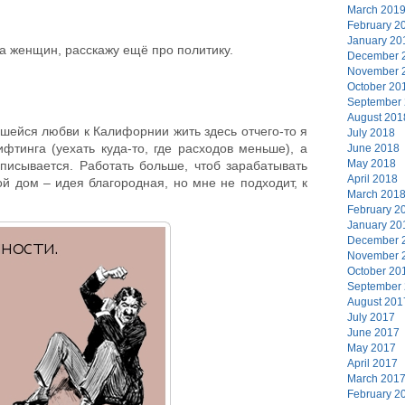
March 201
February 2
January 20
 на женщин, расскажу ещё про политику.
December 
November 
October 20
September
August 201
шейся любви к Калифорнии жить здесь отчего-то я
July 2018
фтинга (уехать куда-то, где расходов меньше), а
June 2018
May 2018
писывается. Работать больше, чтоб зарабатывать
April 2018
й дом – идея благородная, но мне не подходит, к
March 201
February 2
January 20
December 
November 
October 20
September
August 201
July 2017
June 2017
May 2017
April 2017
March 201
February 2