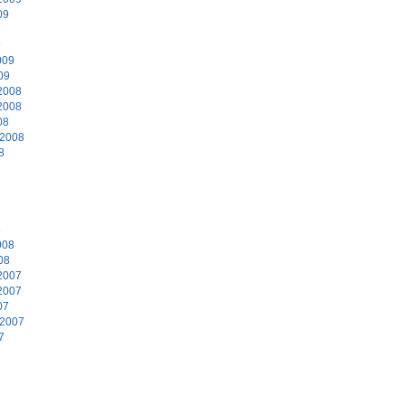
09
9
009
09
2008
2008
08
 2008
8
8
008
08
2007
2007
07
 2007
7