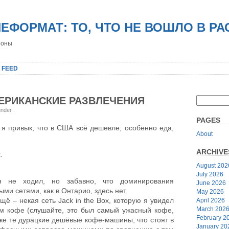
НЕФОРМАТ: ТО, ЧТО НЕ ВОШЛО В Р
роны
 FEED
МЕРИКАНСКИЕ РАЗВЛЕЧЕНИЯ
 under
.
PAGES
о я привык, что в США всё дешевле, особенно еда,
About
ARCHIVE
.
August 202
July 2026
я не ходил, но забавно, что доминирования
June 2026
и сетями, как в Онтарио, здесь нет.
May 2026
щё – некая сеть Jack in the Box, которую я увидел
April 2026
March 202
ам кофе (слушайте, это был самый ужасный кофе,
February 2
же те дурацкие дешёвые кофе-машины, что стоят в
January 20