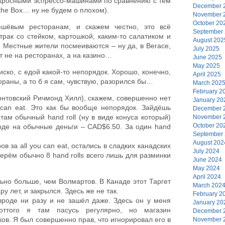
афосными эспрессо-машинами по сравнению с тем
December 
 the Box… ну не будем о плохом).
November 
October 20
ешёвым ресторанам, и скажем честно, это всё
September
трак со стейком, картошкой, каким-то салатиком и
August 202
. Местные жители посмеиваются – ну да, в Вегасе,
July 2025
 не на ресторанах, а на казино…
June 2025
May 2025
ско, с едой какой-то непорядок. Хорошо, конечно,
April 2025
раны, а то б я сам, чувствую, разорился бы…
March 202
February 2
онтовский Ричмонд Хилл), скажем, совершенно нет
January 20
u can eat. Это как бы вообще непорядок. Зайдёшь
December 
там обычный hand roll (ну в виде конуса который)
November 
October 20
воде на обычные деньги – CAD$6.50. За один hand
September
August 202
в за all you can eat, остались в сладких канадских
July 2024
ерём обычно 8 hand rolls всего лишь для разминки
June 2024
May 2024
April 2024
льно больше, чем Волмартов. В Канаде этот Таргет
March 202
у лет, и закрылся. Здесь же не так.
February 2
 вроде ни разу и не зашёл даже. Здесь он у меня
January 20
оттого я там пасусь регулярно, но магазин
December 
ов. Я был совершенно прав, что игнорировал его в
November 