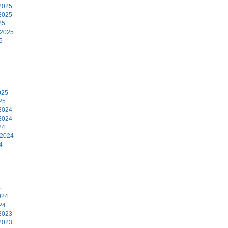
2025
2025
25
 2025
5
5
025
25
2024
2024
24
 2024
4
4
024
24
2023
2023