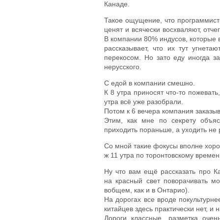
Канаде.
Такое ощущение, что программисто
ценят и всячески восхваляют, отчег
В компании 80% индусов, которые 
рассказывает, что их тут угнет
перекосом. Но зато еду иногда з
нерусского.
С едой в компании смешно.
К 8 утра приносят что-то пожевать,
утра всё уже разобрали.
Потом к 6 вечера компания заказыв
Этим, как мне по секрету объяс
приходить пораньше, а уходить не 
Со мной такие фокусы вполне хорош
ж 11 утра по торонтовскому времени
Ну что вам ещё рассказать про 
на красный свет поворачивать мо
вобщем, как и в Онтарио).
На дорогах все вроде покультурнее
китайцев здесь практически нет, и н
Дороги классные, разметка оче