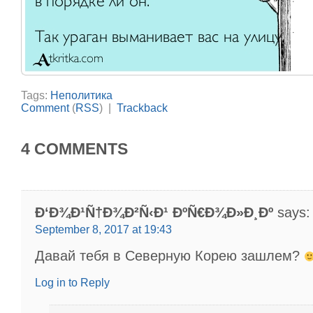
Tags:
Неполитика
Comment
(
RSS
) |
Trackback
4 COMMENTS
Ð‘Ð¾Ð¹Ñ†Ð¾Ð²Ñ‹Ð¹ ÐºÑ€Ð¾Ð»Ð¸Ðº
says:
September 8, 2017 at 19:43
Давай тебя в Северную Корею зашлем?
Log in to Reply