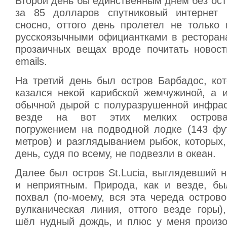
Второй день бы единственным днём без ос
за 85 долларов спутниковый интернет 
сносно, оттого день пролетел не только 
русскоязычными официантками в ресторана
прозаичных вещах вроде почитать новост
emails.
На третий день был остров Барбадос, ко
казался некой карибской жемчужиной, а и
обычной дырой с полуразрушенной инфраст
везде на вот этих мелких острова
погружением на подводной лодке (143 фут
метров) и разглядыванием рыбок, которых,
день, судя по всему, не подвезли в океан.
Далее был остров St.Lucia, выглядевший 
и неприятным. Природа, как и везде, б
похвал (по-моему, вся эта череда острово
вулканическая линия, оттого везде горы)
шёл нудный дождь, и плюс у меня произ