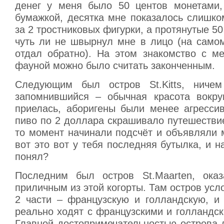
денег у меня было 50 центов монетами,
бумажкой, десятка мне показалось слишко
за 2 тростниковых фигурки, а протянутые 50
чуть ли не швырнул мне в лицо (на само
отдал обратно). На этом знакомство с м
фауной можно было считать законченным.
Следующим был остров St.Kitts, ниче
запомнившийся – обычная красота вокру
приелась, аборигены были менее агресси
пиво по 2 доллара скрашивало путешествие
то момент начинали подсчёт и объявляли 
вот это вот у тебя последняя бутылка, и на
понял?
Последним был остров St.Maarten, ока
приличным из этой когорты. Там остров усл
2 части – французскую и голландскую, и
реально ходят с французскими и голландс
Главной достопримечательностью острова 