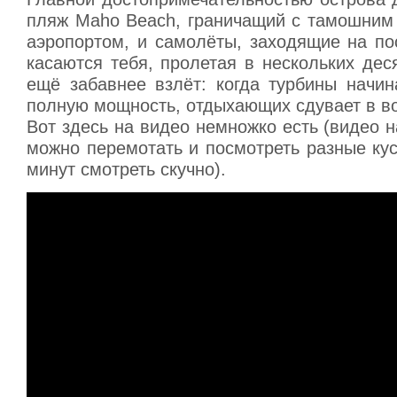
пляж Maho Beach, граничащий с тамошни
аэропортом, и самолёты, заходящие на по
касаются тебя, пролетая в нескольких дес
ещё забавнее взлёт: когда турбины начин
полную мощность, отдыхающих сдувает в в
Вот здесь на видео немножко есть (видео на
можно перемотать и посмотреть разные кус
минут смотреть скучно).