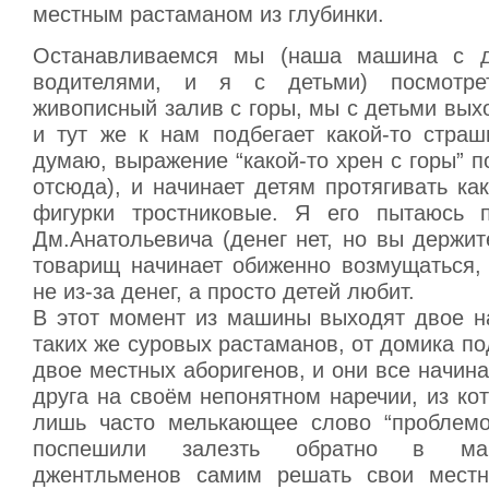
местным растаманом из глубинки.
Останавливаемся мы (наша машина с 
водителями, и я с детьми) посмотре
живописный залив с горы, мы с детьми вы
и тут же к нам подбегает какой-то страш
думаю, выражение “какой-то хрен с горы” 
отсюда), и начинает детям протягивать ка
фигурки тростниковые. Я его пытаюсь п
Дм.Анатольевича (денег нет, но вы держите
товарищ начинает обиженно возмущаться, 
не из-за денег, а просто детей любит.
В этот момент из машины выходят двое н
таких же суровых растаманов, от домика п
двое местных аборигенов, и они все начина
друга на своём непонятном наречии, из ко
лишь часто мелькающее слово “проблемо
поспешили залезть обратно в маш
джентльменов самим решать свои местн