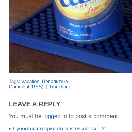
Tags:
Vacation
,
Неполитика
Comment
(
RSS
) |
Trackback
LEAVE A REPLY
You must be
logged in
to post a comment.
«
Субботняя теория относительности – 21