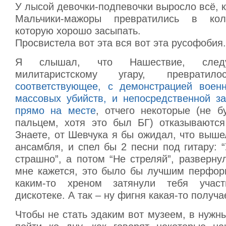
У лысой девочки-подпевочки выросло всё, 
Мальчики-мажоры превратились в кол
которую хорошо засыпать.
Просвистела вот эта вся вот эта русофобия.
Я слышал, что Нашествие, след
милитаристскому угару, превра
соответствующее, с демонстрацией воен
массовых убийств, и непосредственной з
прямо на месте
, отчего некоторые (не б
пальцем, хотя это был БГ) отказываются
Знаете, от Шевчука я бы ожидал, что выше
ансамбля, и спел бы 2 песни под гитару:
страшно”, а потом “Не стреляй”, разверн
мне кажется, это было бы лучшим перфор
каким-то хреном затянули тебя учас
дискотеке. А так – ну фигня какая-то получа
Чтобы не стать эдаким вот музеем, в нуж