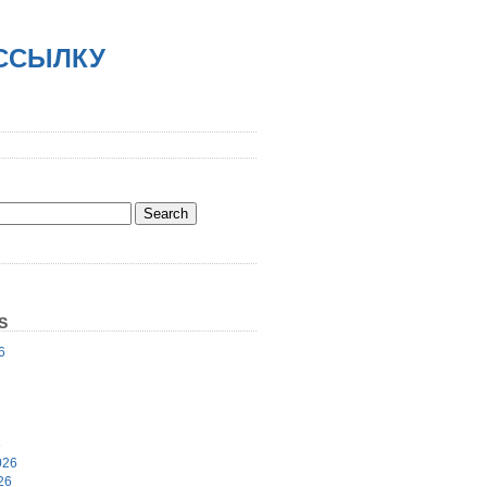
АССЫЛКУ
S
6
6
026
26