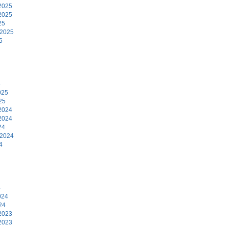
2025
2025
25
 2025
5
5
025
25
2024
2024
24
 2024
4
4
024
24
2023
2023