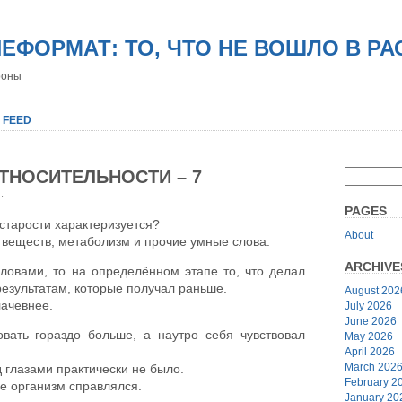
НЕФОРМАТ: ТО, ЧТО НЕ ВОШЛО В Р
роны
 FEED
ТНОСИТЕЛЬНОСТИ – 7
r
.
PAGES
 старости характеризуется?
About
веществ, метаболизм и прочие умные слова.
ARCHIVE
словами, то на определённом этапе то, что делал
результатам, которые получал раньше.
August 202
лачевнее.
July 2026
June 2026
вать гораздо больше, а наутро себя чувствовал
May 2026
April 2026
March 202
 глазами практически не было.
February 2
ее организм справлялся.
January 20