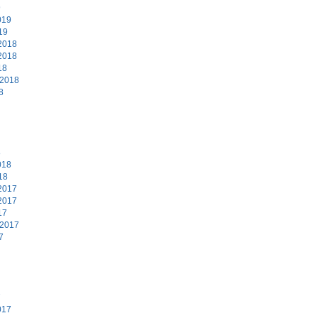
9
019
19
2018
2018
18
 2018
8
8
018
18
2017
2017
17
 2017
7
7
017