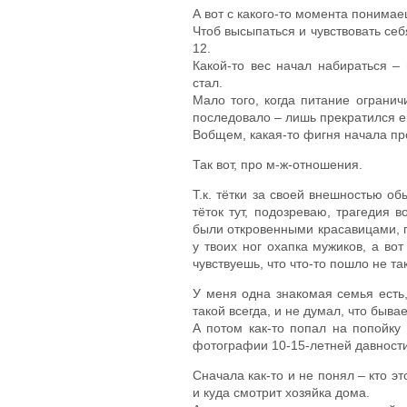
А вот с какого-то момента понимае
Чтоб высыпаться и чувствовать себя
12.
Какой-то вес начал набираться –
стал.
Мало того, когда питание огранич
последовало – лишь прекратился е
Вобщем, какая-то фигня начала пр
Так вот, про м-ж-отношения.
Т.к. тётки за своей внешностью об
тёток тут, подозреваю, трагедия
были откровенными красавицами, п
у твоих ног охапка мужиков, а во
чувствуешь, что что-то пошло не так
У меня одна знакомая семья есть,
такой всегда, и не думал, что быва
А потом как-то попал на попойку
фотографии 10-15-летней давности,
Сначала как-то и не понял – кто эт
и куда смотрит хозяйка дома.