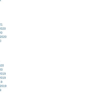
1
21
2020
20
 2020
0
0
020
20
2019
2019
19
 2019
9