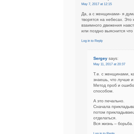
May 7, 2017 at 12:15
Да, а с женщинами- я дума
творятся на небесах. Это
взаимного движения навст
или поздно выяснится что 
Log in to Reply
Sergey
says:
May 11, 2017 at 20:37
Т.е. с женщинами, к
знаешь, что лучше и
Метод проб и ошибо
способом.
А это печально.
Сначала прикладывае
потом прикладываешь
отделаться.
Вся жизнь – борьба.
Log in to Reply