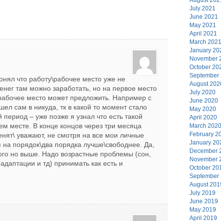
July 2021
June 2021
May 2021
April 2021
March 202
January 20
November 
October 20
September
понял что работу\рабочее место уже не
August 202
денег там можно заработать, но на первое место
July 2020
 рабочее место может предложить. Например с
June 2020
ел сам в никуда, тк в какой то момент стало
May 2020
период – уже позже я узнал что есть такой
April 2020
чем месте. В конце концов через три месяца
March 202
February 2
енят\ уважают, не смотря на все мои личные
January 20
 на порядок\два порядка лучше\свободнее. Да,
December 
ого но выше. Надо возрастные проблемы (сон,
November 
адаптации и тд) принимать как есть и
October 20
September
August 201
July 2019
June 2019
May 2019
April 2019