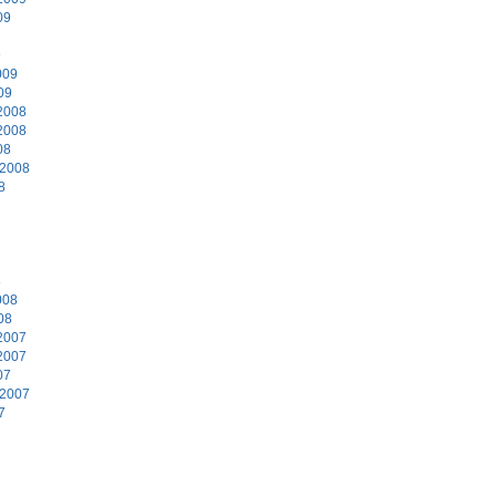
09
9
009
09
2008
2008
08
 2008
8
8
008
08
2007
2007
07
 2007
7