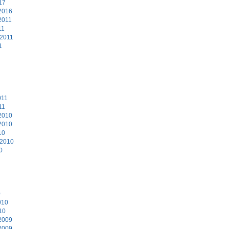
17
2016
2011
11
 2011
1
011
11
2010
2010
10
 2010
0
0
010
10
2009
2009