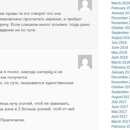
March 201
February 2
ю правы те кто говорят что они
January 20
December 
 невозможно просчитать заранее, и требует
November 
речу. Если слишком много эгоизма- тогда рано
October 20
вдвоем не по пути.
September
August 201
July 2018
June 2018
May 2018
April 2018
March 201
February 2
ак я понял, никогда наперёд и не
January 20
 как получится.
December 
November 
к, по сути, оказывается единственным
October 20
September
August 201
July 2017
шь кучу усилий, чтоб её завоевать,
June 2017
 раза в 2 больше усилий, чтоб от неё
May 2017
April 2017
 Практически.
March 201
February 2