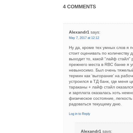
4 COMMENTS
Alexandr1
says:
May 7, 2017 at 12:12
Ну да, кроме тех умных слов я 
стоит оценивать по количеству 
выходит то, какой “лайф стайл”
прежнего места в RBC банке я уш
невыносимо. Был очень тяжелый 
термин как ‘выгорание’ на рабо
устроился в ТД банк, где меня ц
тараканы + лайф стайл оказался
и зарплата оказалась хоть немн
физическое состояние, легкость 
радоваться текущему дню.
Log in to Reply
Alexandr1
says: