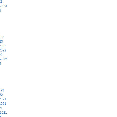
23
 2023
3
3
023
23
2022
2022
22
 2022
2
2
022
22
2021
2021
21
 2021
1