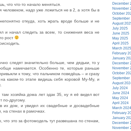
December 
шь, что что-то начало меняться.
November 
 человеком, надо уже ложиться не в 2, а хотя бы в
October 20
September
 непонятно откуда, хоть жрать вроде больше и не
August 202
July 2025
ил и начал следить за всем, то снижения веса не
June 2025
го рост
May 2025
оисходить.
April 2025
March 202
February 2
January 20
ычно следят значительно больше, чем дядьки, то у
December 
 вообще намечается. Особенно те, которые раньше
November 
October 20
ривыкли к тому, что пальчиком поведёшь – и сразу
September
т на каком-то этапе видишь себя коровой Му-Му, и
August 202
.
July 2024
June 2024
 там хозяйка дома лет эдак 35, ну я её видел вот
May 2024
ет по-другому.
April 2024
 в их дом, и увидел их свадебные и досвадебные
March 202
 на стенах в рамочках.
February 2
January 20
о, что это за фотомодель тут развешана по стенам,
December 
November 