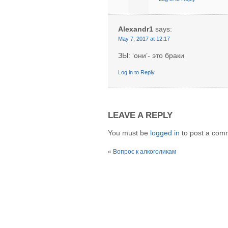
Alexandr1
says:
May 7, 2017 at 12:17
ЗЫ: ‘они’- это браки
Log in to Reply
LEAVE A REPLY
You must be
logged in
to post a com
«
Вопрос к алкоголикам