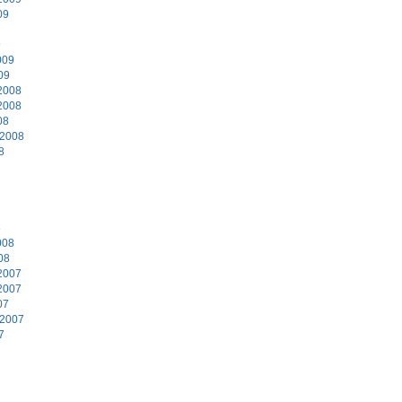
09
9
009
09
2008
2008
08
 2008
8
8
008
08
2007
2007
07
 2007
7