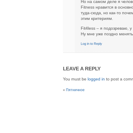
Но на самом деле я челове
Fitness нравится в основн
туда-сюда, но как-то поче
этим критериям.
Fit4less – я подозреваю, 
Ну мне уже поздно менять
Log in to Reply
LEAVE A REPLY
You must be
logged in
to post a com
«
Пятничное