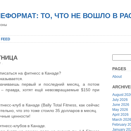
НЕФОРМАТ: ТО, ЧТО НЕ ВОШЛО В Р
роны
 FEED
ТНИЦА
er
.
PAGES
записаться на фитнесс в Канаде?
About
оказывается.
плачиваешь первый и последний месяц, а потом
ARCHIVE
 – правда, хотят ещё невозвращаемые $150 при
August 202
July 2026
June 2026
есс-клуб в Канаде (Bally Total Fitness, как сейчас
May 2026
тельно, что это тоже стоило 35 долларов в месяц.
April 2026
ечные ценности!
March 202
February 2
итнесс-клубов в Канаде.
January 20