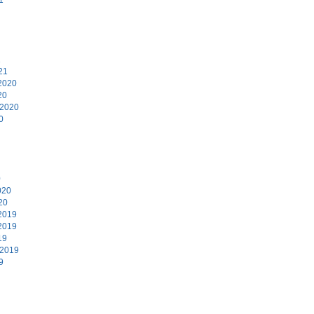
1
21
2020
20
 2020
0
0
020
20
2019
2019
19
 2019
9