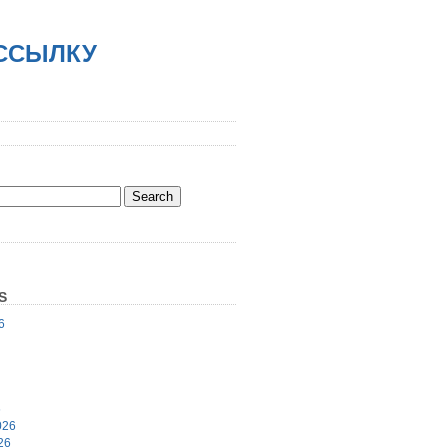
АССЫЛКУ
S
6
6
026
26