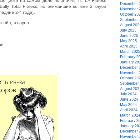
ое (хотя на самом деле не значит, т.к. LA Fitness
December 
ally Total Fitness, но ближайшие ко мне 2 клуба
November 
едние 2-4 года).
October 20
September
ссейн, и сауна.
August 202
July 2025
June 2025
May 2025
ое.
April 2025
March 202
February 2
January 20
December 
November 
October 20
September
August 202
July 2024
June 2024
May 2024
April 2024
March 202
February 2
January 20
December 
November 