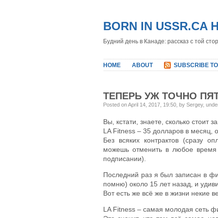
BORN IN USSR.CA 
Будний день в Канаде: рассказ с той сто
HOME
ABOUT
SUBSCRIBE TO
ТЕПЕРЬ УЖ ТОЧНО ПЯ
Posted on April 14, 2017, 19:50, by Sergey, und
Вы, кстати, знаете, сколько стоит 
LA Fitness – 35 долларов в месяц, 
Без всяких контрактов (сразу о
можешь отменить в любое время
подписании).
Последний раз я был записан в фитн
помню) около 15 лет назад, и удиви
Вот есть же всё же в жизни некие в
LA Fitness – самая молодая сеть ф