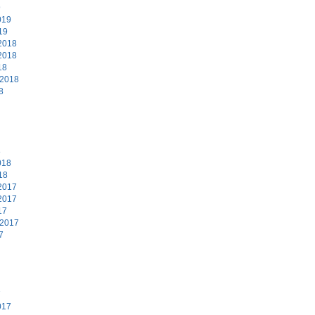
9
019
19
2018
2018
18
 2018
8
8
018
18
2017
2017
17
 2017
7
7
017