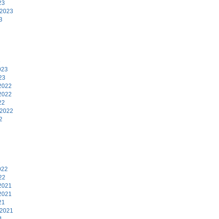
23
 2023
3
3
023
23
2022
2022
22
 2022
2
2
022
22
2021
2021
21
 2021
1