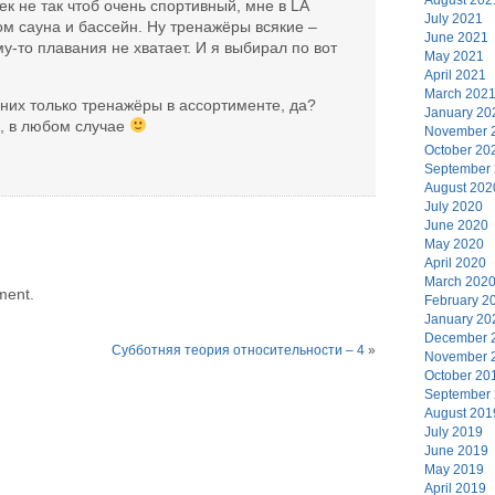
к не так чтоб очень спортивный, мне в LA
July 2021
ом сауна и бассейн. Ну тренажёры всякие –
June 2021
му-то плавания не хватает. И я выбирал по вот
May 2021
April 2021
March 202
у них только тренажёры в ассортименте, да?
January 20
, в любом случае
November 
October 20
September
August 202
July 2020
June 2020
May 2020
April 2020
March 202
ment.
February 2
January 20
December 
Субботняя теория относительности – 4
»
November 
October 20
September
August 201
July 2019
June 2019
May 2019
April 2019