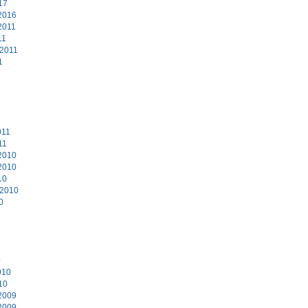
17
2016
2011
11
 2011
1
011
11
2010
2010
10
 2010
0
0
010
10
2009
2009