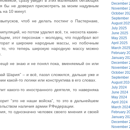
гномикой, сразу увидит в этих маленьких бегающих
December 
у я бы не доверил присмотреть за моим надувным
November 
ь на 10 минут.
October 20
September
выпусков, чтоб не делать постинг о Пастернаке,
August 202
July 2025
пуляций, но потом удалил всё, т.к. неохота какие-
June 2025
бщем, этот персонаж – молодец, что подобрал вот
May 2025
кторат и широкие народные массы, но побочным
April 2025
March 202
ь то, что теперь широкую народную массу можно
February 2
.
January 20
December 
а ещё не знаю и не понял пока, вменяемый он или
November 
October 20
шай Шария” – и всё, паззл сложился, дальше уже и
September
и какой-то логики или конструктива в его словах.
August 202
July 2024
лит какого-то иностранного деятеля, то наверняка
June 2024
May 2024
рит “это не наши войска”, то это в дальнейшем
April 2024
тельством наличия армии Р.Федерации.
March 202
ия, то однозначно человек своего мнения и своей
February 2
January 20
December 
November 