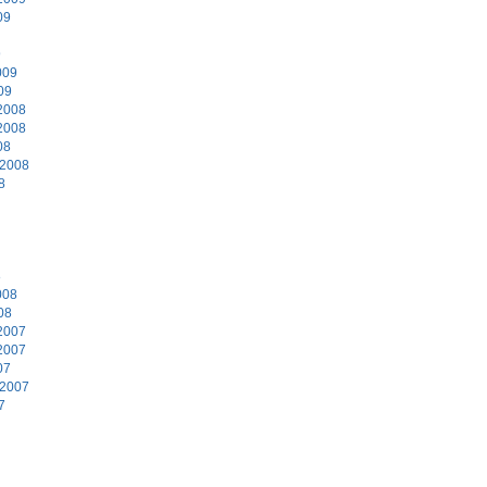
09
9
009
09
2008
2008
08
 2008
8
8
008
08
2007
2007
07
 2007
7