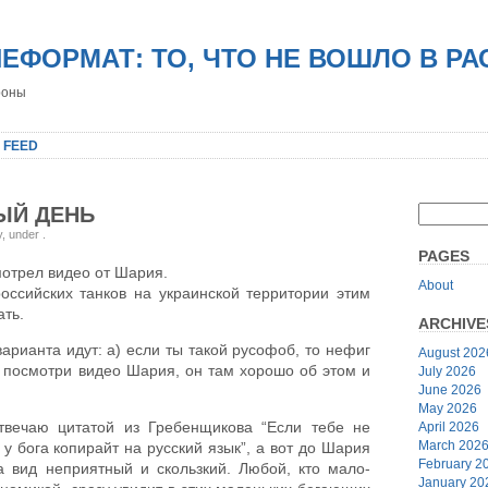
НЕФОРМАТ: ТО, ЧТО НЕ ВОШЛО В Р
роны
 FEED
ЫЙ ДЕНЬ
y, under
.
PAGES
мотрел видео от Шария.
About
российских танков на украинской территории этим
ть.
ARCHIVE
варианта идут: а) если ты такой русофоб, то нефиг
August 202
от посмотри видео Шария, он там хорошо об этом и
July 2026
June 2026
May 2026
твечаю цитатой из Гребенщикова “Если тебе не
April 2026
March 202
 у бога копирайт на русский язык”, а вот до Шария
February 2
а вид неприятный и скользкий. Любой, кто мало-
January 20