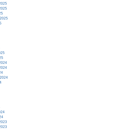
2025
2025
25
 2025
5
5
025
25
2024
2024
24
 2024
4
4
024
24
2023
2023