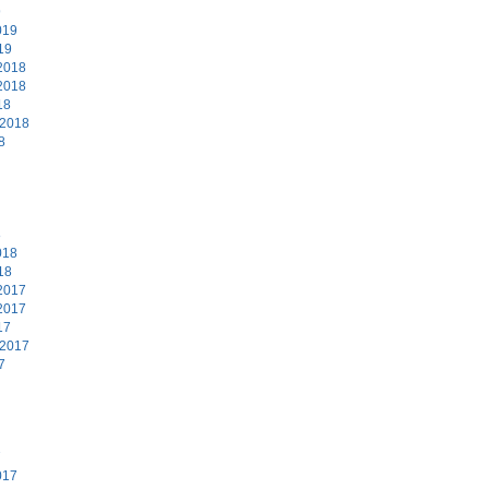
9
019
19
2018
2018
18
 2018
8
8
018
18
2017
2017
17
 2017
7
7
017