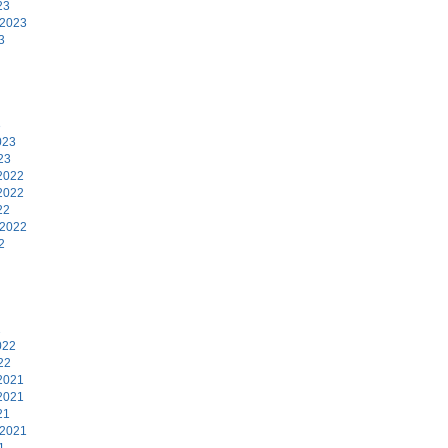
23
 2023
3
3
023
23
2022
2022
22
 2022
2
2
022
22
2021
2021
21
 2021
1