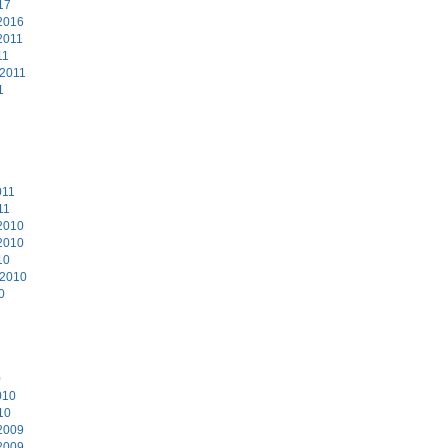
17
2016
2011
11
 2011
1
011
11
2010
2010
10
 2010
0
0
010
10
2009
2009