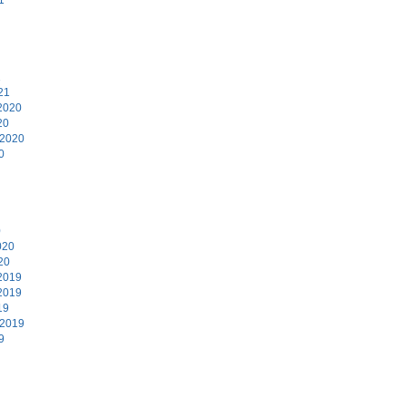
1
21
2020
20
 2020
0
0
020
20
2019
2019
19
 2019
9