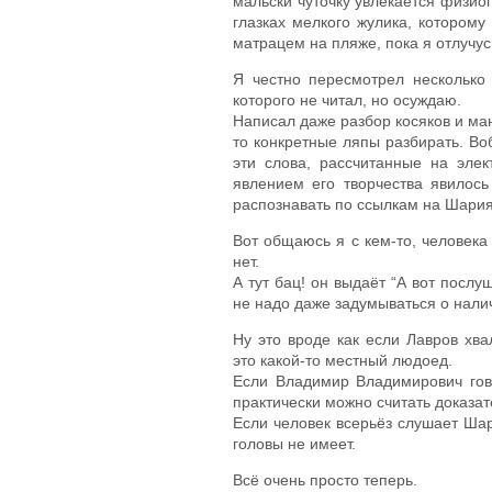
мальски чуточку увлекается физио
глазках мелкого жулика, котором
матрацем на пляже, пока я отлучус
Я честно пересмотрел несколько 
которого не читал, но осуждаю.
Написал даже разбор косяков и мани
то конкретные ляпы разбирать. Во
эти слова, рассчитанные на эле
явлением его творчества явилос
распознавать по ссылкам на Шария
Вот общаюсь я с кем-то, человек
нет.
А тут бац! он выдаёт “А вот послу
не надо даже задумываться о наличи
Ну это вроде как если Лавров хва
это какой-то местный людоед.
Если Владимир Владимирович гово
практически можно считать доказа
Если человек всерьёз слушает Шар
головы не имеет.
Всё очень просто теперь.