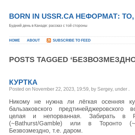
BORN IN USSR.CA НЕФОРМАТ: ТО
Будний день в Канаде: рассказ с той стороны
HOME
ABOUT
SUBSCRIBE TO FEED
POSTS TAGGED ‘БЕЗВОЗМЕЗДНО
КУРТКА
Posted on November 22, 2023, 19:59, by Sergey, under
.
Никому не нужна ли лёгкая осенняя ку
бальзаковского предтинейджеровского в
целая и непорванная. Забирать в 
(~Bathurst/Gamble) или в Торонто (~Ba
Безвозмездно, т.е. даром.