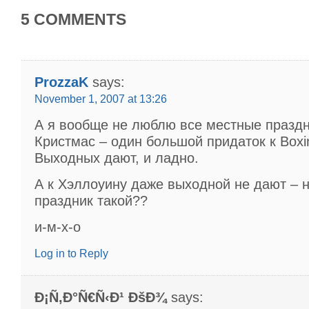
5 COMMENTS
ProzzaK
says:
November 1, 2007 at 13:26
А я вообще не люблю все местные праздн
Кристмас – один большой придаток к Box
Выходных дают, и ладно.
А к Хэллоуину даже выходной не дают – н
праздник такой??
и-м-х-о
Log in to Reply
Ð¡Ñ‚Ð°Ñ€Ñ‹Ð¹ ÐšÐ¾
says: