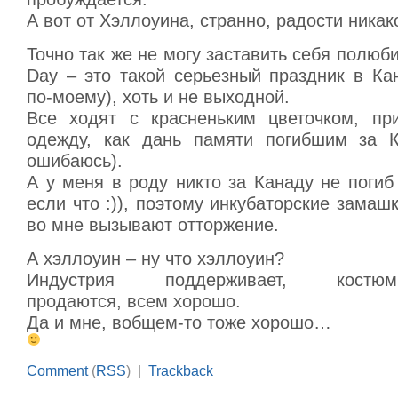
А вот от Хэллоуина, странно, радости никак
Точно так же не могу заставить себя полю
Day – это такой серьезный праздник в Ка
по-моему), хоть и не выходной.
Все ходят с красненьким цветочком, пр
одежду, как дань памяти погибшим за К
ошибаюсь).
А у меня в роду никто за Канаду не погиб
если что :)), поэтому инкубаторские замашк
во мне вызывают отторжение.
А хэллоуин – ну что хэллоуин?
Индустрия поддерживает, костюмы-
продаются, всем хорошо.
Да и мне, вобщем-то тоже хорошо…
Comment
(
RSS
) |
Trackback